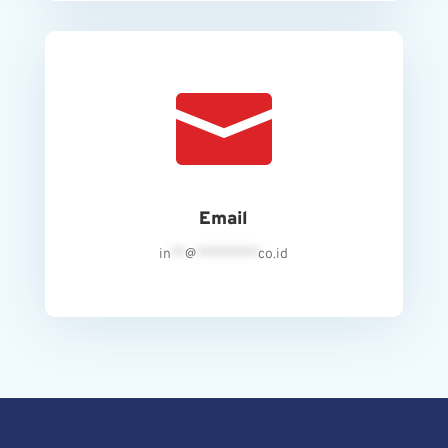

Email
in
**
@
*********
co.id