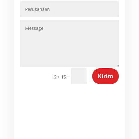
Kirim
=
6 + 15