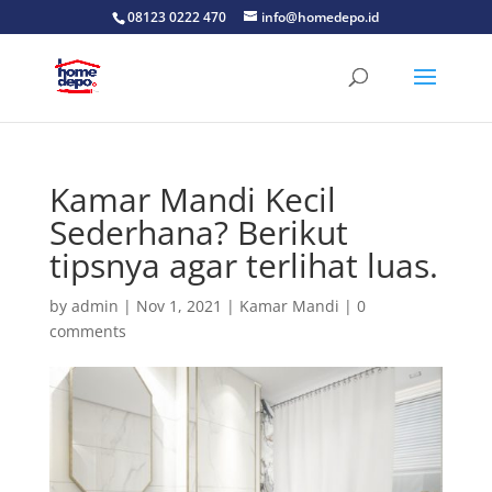
08123 0222 470
info@homedepo.id
Kamar Mandi Kecil
Sederhana? Berikut
tipsnya agar terlihat luas.
by
admin
|
Nov 1, 2021
|
Kamar Mandi
|
0
comments