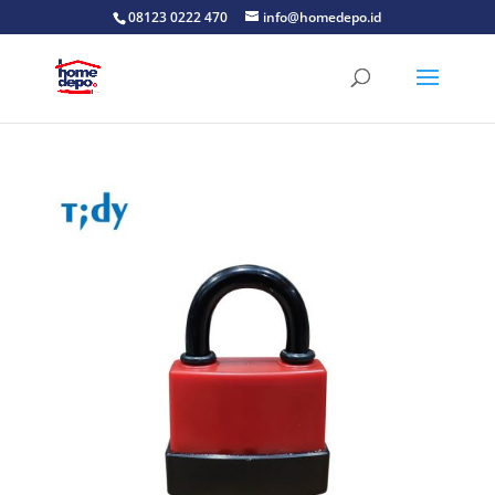
08123 0222 470
info@homedepo.id