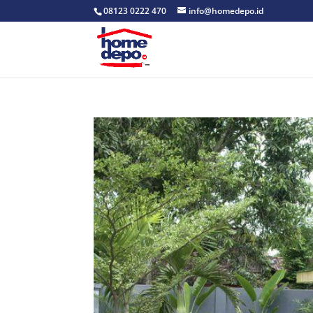
08123 0222 470
info@homedepo.id