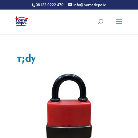
08123 0222 470
info@homedepo.id