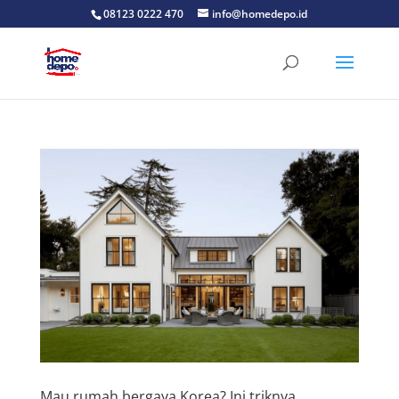
08123 0222 470
info@homedepo.id
Mau rumah bergaya Korea? Ini triknya.